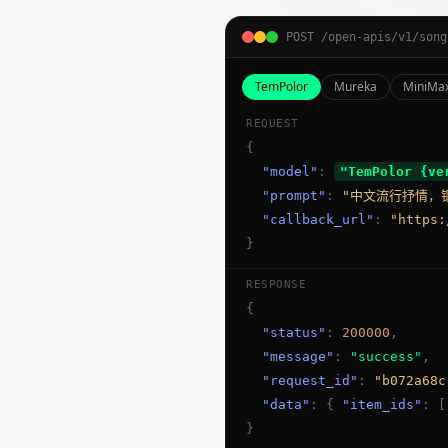
POST /open-apis/v1/song
TemPolor
Mureka
MiniMa
REQUEST
{
"model"
: 
"
TemPolor {ve
"prompt"
: 
"
中文流行抒情，
"callback_url"
: 
"https:
}
RESPONSE
{
"status"
: 
200000
,
"message"
: 
"success"
,
"request_id"
: 
"b072a68c
"data"
: 
{ 
"item_ids"
: [
}